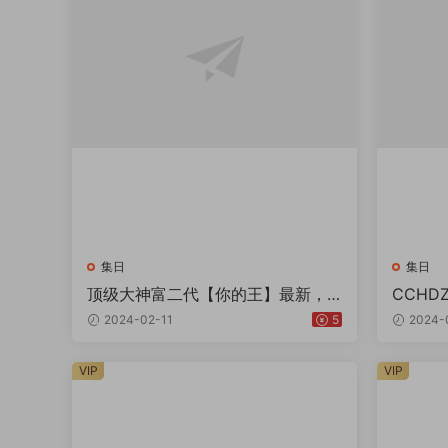
集日
集日
顶级大神富二代【你的王】最新，
CCHDZ
超高颜值杭州抖音骚母狗
2024-02-11
5
2024-
VIP
VIP