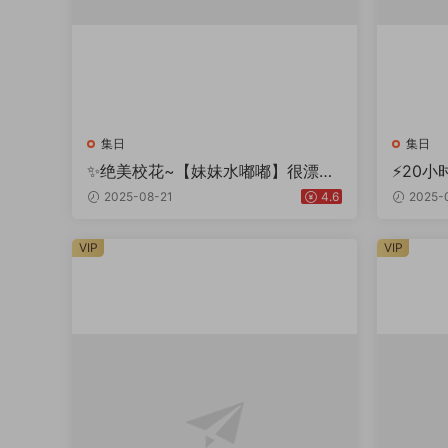
集日
集日
✨绝美校花~【妹妹水嘟嘟】很漂亮
⚡20
~美乳蜜臀道具自慰~爱了~
子可爱
2025-08-21
4.6
2025-
VIP
VIP