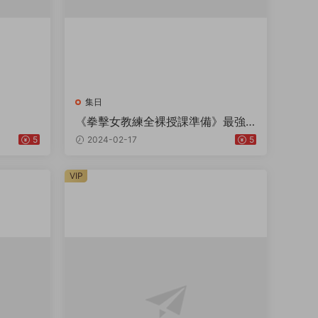
集日
《拳擊女教練全裸授課準備》最強
的一輯！巨乳女教練上課前的秘密
5
2024-02-17
5
指導！ ！
VIP